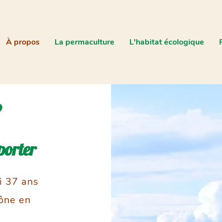
À propos
La permaculture
L'habitat écologique
?
porter
ai 37 ans
hône en