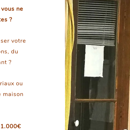
 vous ne
tes ?
ser votre
ons, du
ant ?
riaux ou
e maison
e
1.000€