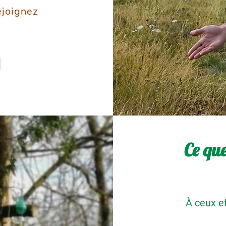
rejoignez
Ce que
À ceux et