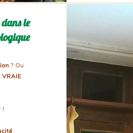
 dans le
ologique
ion
? Ou
ne VRAIE
 !
acité