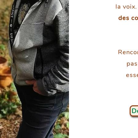
la voix
des co
Rencon
pass
ess
Dé