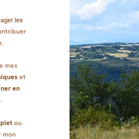
tager les
ontribuer
e.
de mes
niques
et
ner en
e
.
plet
ou
r mon