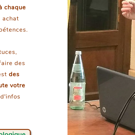
 à chaque
n achat
mpétences.
tuces,
faire des
'est
des
ute votre
 d'infos
ologique