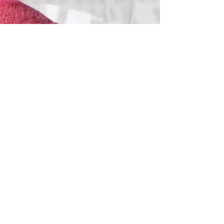
Aurélien Collombet
5 janv. 2023
4 min de lecture
Comment obtenir le temps de