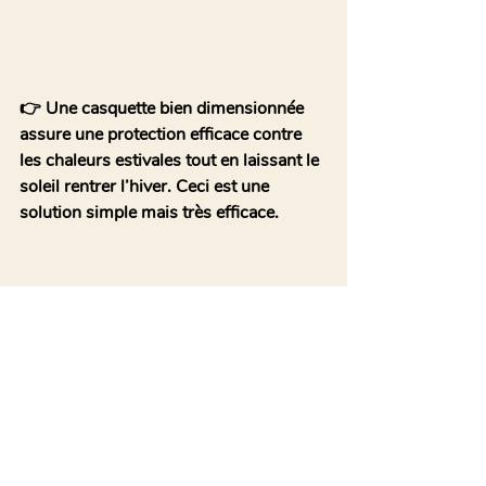
👉 Une casquette bien dimensionnée 
assure une protection efficace contre 
les chaleurs estivales tout en laissant le 
soleil rentrer l’hiver. Ceci est une 
solution simple mais très efficace.
💡 À lire également : 
Construire une 
maison qui protège de la chaleur 
📨 Vous pourrez découvrir plein 
d'autres exemples en vous abonnant à 
ma newsletter
, c'est totalement gratuit 