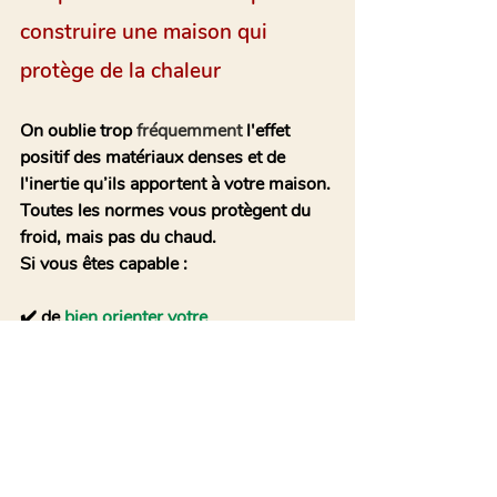
construire une maison qui 
protège de la chaleur 
On oublie trop 
fréquemment
 l'effet 
positif des matériaux denses et de 
l'inertie qu’ils apportent à votre maison. 
Toutes les normes vous protègent du 
froid, mais pas du chaud.
Si vous êtes capable :
✔️ de 
bien orienter votre 
construction
en fonction de votre 
environnement 
✔️ de
mettre en place une isolation 
parfaite
✔️ et d’apporter un maximum d'inertie 
thermique